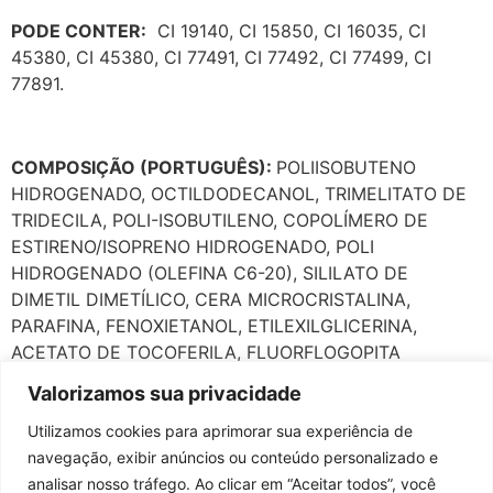
PODE CONTER:
CI 19140, CI 15850, CI 16035, CI
45380, CI 45380, CI 77491, CI 77492, CI 77499, CI
77891.
COMPOSIÇÃO (PORTUGUÊS):
POLIISOBUTENO
HIDROGENADO, OCTILDODECANOL, TRIMELITATO DE
TRIDECILA, POLI-ISOBUTILENO, COPOLÍMERO DE
ESTIRENO/ISOPRENO HIDROGENADO, POLI
HIDROGENADO (OLEFINA C6-20), SILILATO DE
DIMETIL DIMETÍLICO, CERA MICROCRISTALINA,
PARAFINA, FENOXIETANOL, ETILEXILGLICERINA,
ACETATO DE TOCOFERILA, FLUORFLOGOPITA
SINTÉTICA, BOROSSILICATO DE CÁLCIO E ALUMÍNIO,
Valorizamos sua privacidade
ÓXIDO DE ESTANHO, PERFUME.
Utilizamos cookies para aprimorar sua experiência de
navegação, exibir anúncios ou conteúdo personalizado e
analisar nosso tráfego. Ao clicar em “Aceitar todos”, você
PODE CONTER:
CORANTE AMARELO DE TARTRAZINA