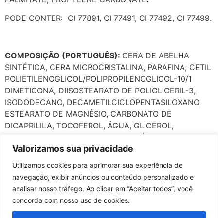
PODE CONTER: CI 77891, CI 77491, CI 77492, CI 77499.
COMPOSIÇÃO (PORTUGUÊS):
CERA DE ABELHA
SINTÉTICA, CERA MICROCRISTALINA, PARAFINA, CETIL
POLIETILENOGLICOL/POLIPROPILENOGLICOL-10/1
DIMETICONA, DIISOSTEARATO DE POLIGLICERIL-3,
ISODODECANO, DECAMETILCICLOPENTASILOXANO,
ESTEARATO DE MAGNÉSIO, CARBONATO DE
DICAPRILILA, TOCOFEROL, ÁGUA, GLICEROL,
PROPILENO GLICOL, CLORETO DE SÓDIO,
Valorizamos sua privacidade
DIMETICONA, CROSPOLÍMERO DE DIMETICONA/VINIL
DIMETICONA, METACRILATO DE POLIMETILA,
Utilizamos cookies para aprimorar sua experiência de
TRIMETILSILOXISSILICATO, FENOXIETANOL,
navegação, exibir anúncios ou conteúdo personalizado e
ETILEXILGLICERINA, PERFUME, BENTONITA
analisar nosso tráfego. Ao clicar em “Aceitar todos”, você
QUATÉRNIO-90, PALMITATO DE ETILEXILA,
concorda com nosso uso de cookies.
CARBONATO DE PROLILENO.