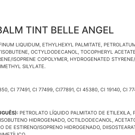
 BALM TINT BELLE ANGEL
FINUM LIQUIDUM, ETHYLHEXYL PALMITATE, PETROLATUM
ISOBUTENE, OCTYLDODECANOL, TOCOPHERYL ACETATE
ENE/ISOPRENE COPOLYMER, HYDROGENATED STYRENE/
IMETHYL SILYLATE.
50, CI 77491, CI 77499, CI77891, CI 45380, CI 19140, CI 77
UGUÊS):
PETROLATO LÍQUIDO PALMITATO DE ETILEXILA,
LIISOBUTENO HIDROGENADO, OCTILDODECANOL, ACETAT
O DE ESTIRENO/ISOPRENO HIDROGENADO, DIISOSTEARATO
DIMETÍLICO.