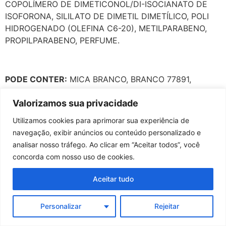
COPOLÍMERO DE DIMETICONOL/DI-ISOCIANATO DE
ISOFORONA, SILILATO DE DIMETIL DIMETÍLICO, POLI
HIDROGENADO (OLEFINA C6-20), METILPARABENO,
PROPILPARABENO, PERFUME.
PODE CONTER:
MICA BRANCO, BRANCO 77891,
VERMELHO 77491, AMARELO 77492, PRETO 77499,
Valorizamos sua privacidade
VERMELHO 15850, VERMELHO 45380, VERMELHO
45410.
Utilizamos cookies para aprimorar sua experiência de
navegação, exibir anúncios ou conteúdo personalizado e
analisar nosso tráfego. Ao clicar em “Aceitar todos”, você
concorda com nosso uso de cookies.
Aceitar tudo
Personalizar
Rejeitar